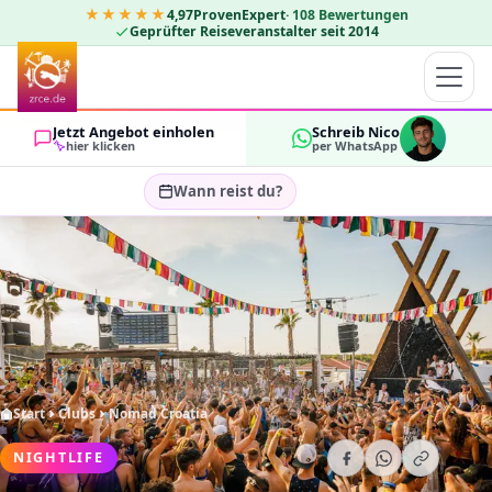
★★★★★
4,97
ProvenExpert
·
108
Bewertungen
Geprüfter Reiseveranstalter seit 2014
Jetzt Angebot einholen
Schreib Nico
hier klicken
per WhatsApp
Wann reist du?
Reisezeitraum wählen…
GÄSTE
OK
2
Start
Clubs
Nomad Croatia
NIGHTLIFE