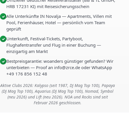
Offizieller deutscher Reiseveranstalter (BB & TL GmbH,
✓
HRB 17231 KI) mit Reisesicherungsschein
Alle Unterkünfte IN Novalja — Apartments, Villen mit
✓
Pool, Ferienhäuser, Hotel — persönlich vom Team
geprüft
Unterkunft, Festival-Tickets, Partyboot,
✓
Flughafentransfer und Flug in einer Buchung —
einzigartig am Markt
Bestpreisgarantie: woanders günstiger gefunden? Wir
✓
unterbieten — Proof an info@zrce.de oder WhatsApp
+49 176 856 152 48
Aktive Clubs 2026: Kalypso (seit 1987, DJ Mag Top 100), Papaya
(DJ Mag Top 100), Aquarius (DJ Mag Top 100), Nomad, Symbol
(neu 2026) und Lift (neu 2026). NOA und Rocks sind seit
Februar 2026 geschlossen.