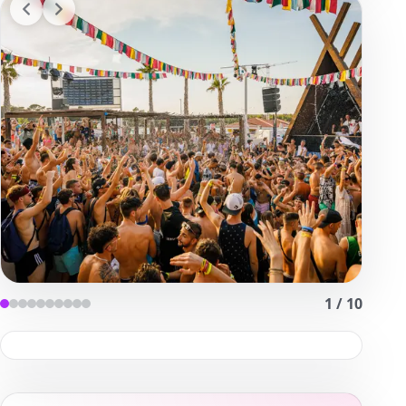
1
/
10