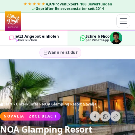
★★★★★
4,97
ProvenExpert
·
108
Bewertungen
Geprüfter Reiseveranstalter seit 2014
Jetzt Angebot einholen
Schreib Nico
hier klicken
per WhatsApp
Wann reist du?
Reisezeitraum wählen…
GÄSTE
OK
2
Start
Unterkünfte
NOA Glamping Resort Novalja
NOVALJA · ZRCE BEACH
NOA Glamping Resort