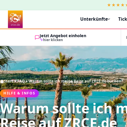
★★★★
Unterkünfte
Tic
Jetzt Angebot einholen
hier klicken
Start
FAQ
Warum sollte ich meine Reise auf ZRCE.de buchen?
HILFE & INFOS
Warum sollte ich 
Reise auf ZRCE.de