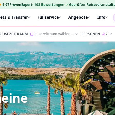
★
4,97
ProvenExpert
·
108
Bewertungen
·
Geprüfter Reiseveranstalte
kets & Transfer
Fullservice
Angebote
Info
Reisezeitraum wählen…
2
PERSONEN
REISEZEITRAUM
meine