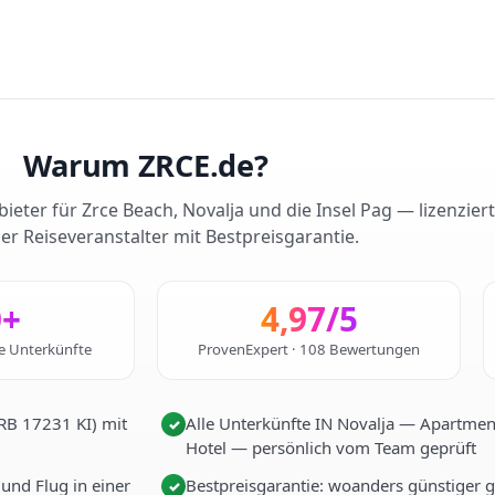
Warum ZRCE.de?
ieter für Zrce Beach, Novalja und die Insel Pag — lizenzier
er Reiseveranstalter mit Bestpreisgarantie.
0+
4,97/5
te Unterkünfte
ProvenExpert · 108 Bewertungen
HRB 17231 KI) mit
Alle Unterkünfte IN Novalja — Apartments
✓
Hotel — persönlich vom Team geprüft
 und Flug in einer
Bestpreisgarantie: woanders günstiger 
✓