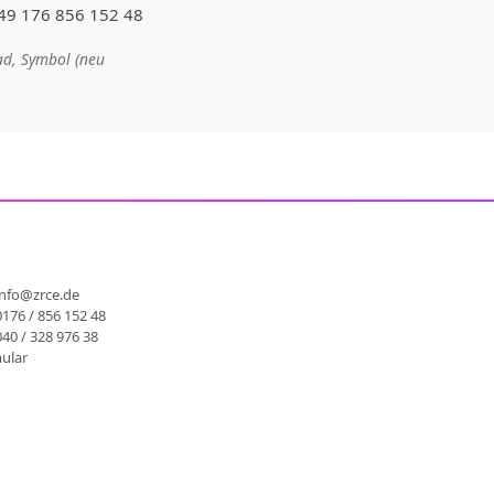
+49 176 856 152 48
ad, Symbol (neu
info@zrce.de
0176 / 856 152 48
040 / 328 976 38
ular