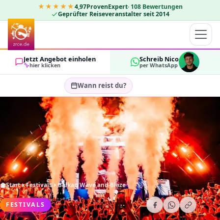
★★★★★
4,97
ProvenExpert
·
108
Bewertungen
Geprüfter Reiseveranstalter seit 2014
Jetzt Angebot einholen
Schreib Nico
hier klicken
per WhatsApp
Wann reist du?
Reisezeitraum wählen…
GÄSTE
OK
2
Start
Festivals
Balkan Wave and Blaze
FESTIVALS