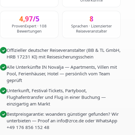
Unterkünfte
4,97/5
8
ProvenExpert · 108
Sprachen · Lizenzierter
Bewertungen
Reiseveranstalter
Offizieller deutscher Reiseveranstalter (BB & TL GmbH,
✓
HRB 17231 KI) mit Reisesicherungsschein
Alle Unterkünfte IN Novalja — Apartments, Villen mit
✓
Pool, Ferienhäuser, Hotel — persönlich vom Team
geprüft
Unterkunft, Festival-Tickets, Partyboot,
✓
Flughafentransfer und Flug in einer Buchung —
einzigartig am Markt
Bestpreisgarantie: woanders günstiger gefunden? Wir
✓
unterbieten — Proof an info@zrce.de oder WhatsApp
+49 176 856 152 48