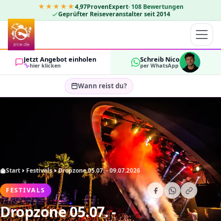
★★★★★
4,97
ProvenExpert
·
108
Bewertungen
Geprüfter Reiseveranstalter seit 2014
Jetzt Angebot einholen
Schreib Nico
hier klicken
per WhatsApp
Wann reist du?
Reisezeitraum wählen…
GÄSTE
OK
2
Start
Festivals
Dropzone 05.07. - 09.07.2026
FESTIVALS
Dropzone 05.07. -