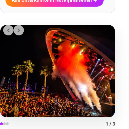
Alle Unterkünfte in Novalja ansehen
→
1
/
3