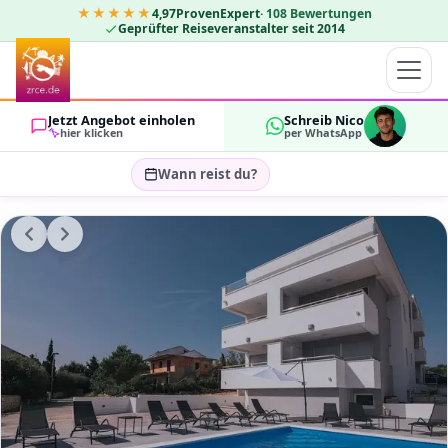
★★★★★
4,97
ProvenExpert
·
108
Bewertungen
Geprüfter Reiseveranstalter seit 2014
Jetzt Angebot einholen
Schreib Nico
hier klicken
per WhatsApp
Wann reist du?
Reisezeitraum wählen…
GÄSTE
OK
2