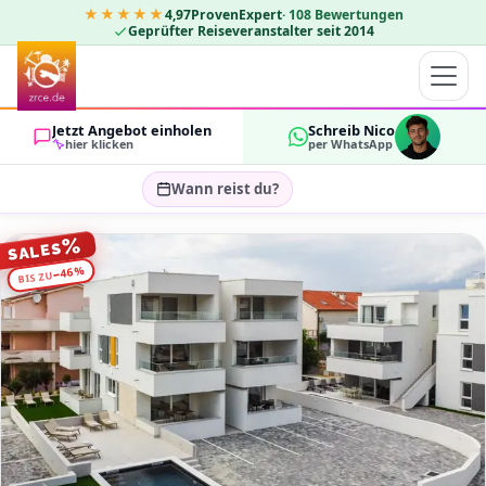
★★★★★
4,97
ProvenExpert
·
108
Bewertungen
Geprüfter Reiseveranstalter seit 2014
Jetzt Angebot einholen
Schreib Nico
hier klicken
per WhatsApp
Wann reist du?
Reisezeitraum wählen…
%
SALES
GÄSTE
%
46
−
BIS ZU
OK
2