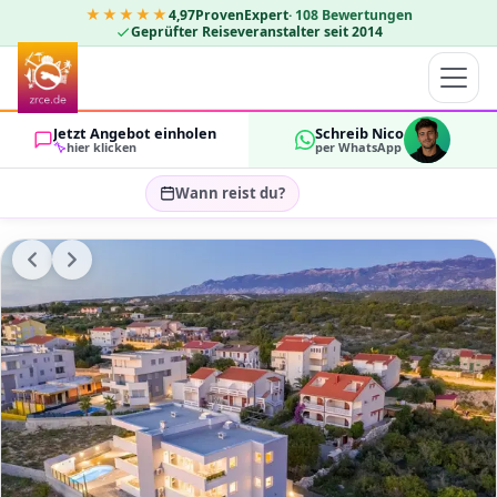
★★★★★
4,97
ProvenExpert
·
108
Bewertungen
Geprüfter Reiseveranstalter seit 2014
Jetzt Angebot einholen
Schreib Nico
hier klicken
per WhatsApp
Wann reist du?
Reisezeitraum wählen…
GÄSTE
OK
2