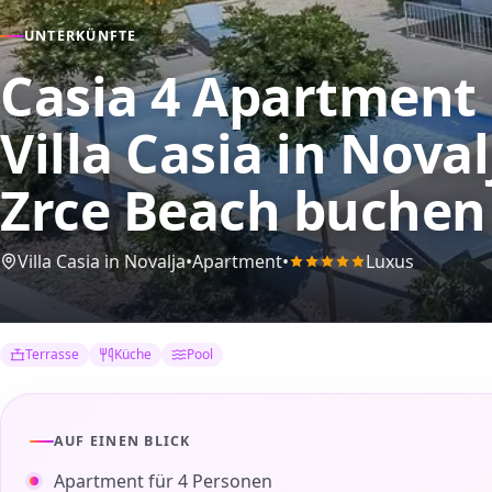
UNTERKÜNFTE
Casia 4 Apartment i
Villa Casia in Noval
Zrce Beach buchen
Villa Casia in Novalja
•
Apartment
•
Luxus
Terrasse
Küche
Pool
AUF EINEN BLICK
Apartment für 4 Personen