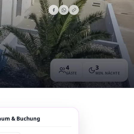
4
3
GÄSTE
MIN. NÄCHTE
raum & Buchung