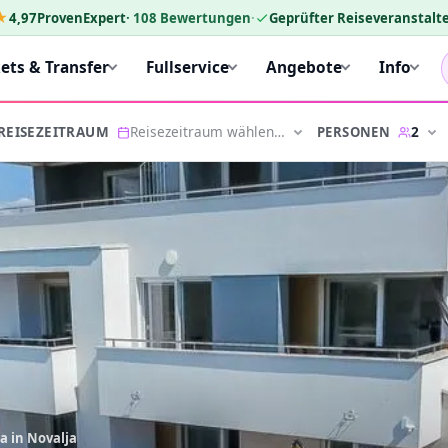
★
4,97
ProvenExpert
·
108
Bewertungen
·
Geprüfter Reiseveranstalte
kets & Transfer
Fullservice
Angebote
Info
Reisezeitraum wählen…
2
PERSONEN
REISEZEITRAUM
ia in Novalja