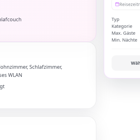
Reisezei
hlafcouch
Typ
Kategorie
Max. Gäste
Min. Nächte
Wäh
Wohnzimmer, Schlafzimmer,
oses WLAN
gt