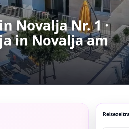
n Novalja Nr. 1 ·
ja
in Novalja am
Reisezeit