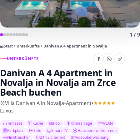
1
/
9
Start
Unterkünfte
Danivan A 4 Apartment in Novalja
UNTERKÜNFTE
Danivan A 4 Apartment in
Novalja
in Novalja am Zrce
Beach buchen
Villa Danivan A in Novalja
•
Apartment
•
Luxus
Terrasse
Küche
Pool
Klimaanlage
WLAN
Parkplatz
Safe
Smart-TV
Haustiere willkommen
Nichtraucher
24h Sicherheit
Videoüberwachung