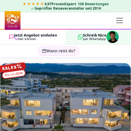
★★★★★
4,97
ProvenExpert
·
108
Bewertungen
Geprüfter Reiseveranstalter seit 2014
Jetzt Angebot einholen
Schreib Nico
hier klicken
per WhatsApp
Wann reist du?
Reisezeitraum wählen…
%
SALES
GÄSTE
%
52
−
BIS ZU
OK
2