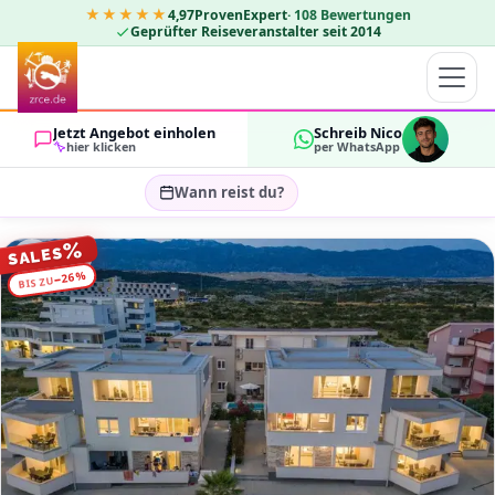
★★★★★
4,97
ProvenExpert
·
108
Bewertungen
Geprüfter Reiseveranstalter seit 2014
Jetzt Angebot einholen
Schreib Nico
hier klicken
per WhatsApp
Wann reist du?
Reisezeitraum wählen…
%
SALES
GÄSTE
%
26
−
BIS ZU
OK
2