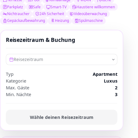
Parkplatz
Safe
Smart-TV
Haustiere willkommen
Nichtraucher
24h Sicherheit
Videoüberwachung
Gepäckaufbewahrung
Heizung
Spülmaschine
Reisezeitraum & Buchung
Reisezeitraum
Typ
Apartment
Kategorie
Luxus
Max. Gäste
2
Min. Nächte
3
Wähle deinen Reisezeitraum