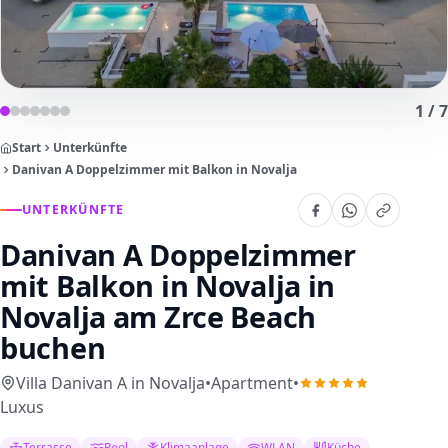
1
/
7
Start
Unterkünfte
Danivan A Doppelzimmer mit Balkon in Novalja
UNTERKÜNFTE
Danivan A Doppelzimmer
mit Balkon in Novalja
in
Novalja am Zrce Beach
buchen
Villa Danivan A in Novalja
•
Apartment
•
Luxus
Terrasse
Pool
Klimaanlage
WLAN
Küche