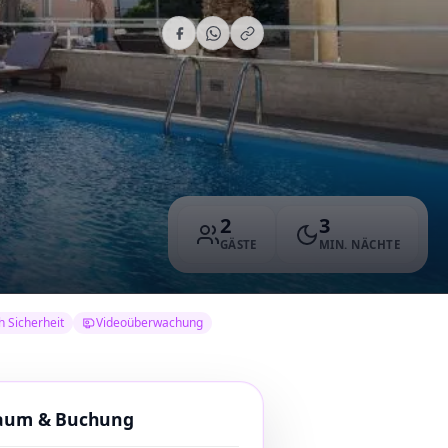
2
3
GÄSTE
MIN. NÄCHTE
h Sicherheit
Videoüberwachung
raum & Buchung