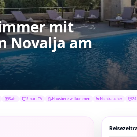
zimmer mit
in Novalja am
Safe
Smart-TV
Haustiere willkommen
Nichtraucher
24
Reisezeit