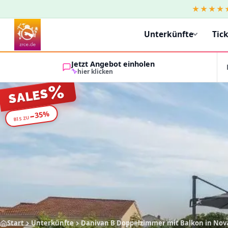
★★★★
Unterkünfte
Tic
Jetzt Angebot einholen
hier klicken
%
SALES
%
35
−
BIS ZU
Start
Unterkünfte
Danivan B Doppelzimmer mit Balkon in Nova