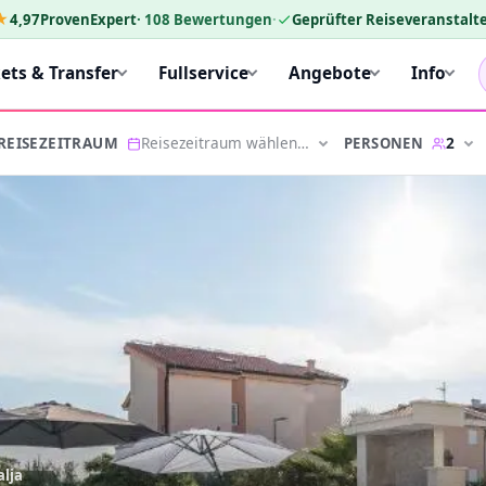
★
4,97
ProvenExpert
·
108
Bewertungen
·
Geprüfter Reiseveranstalte
kets & Transfer
Fullservice
Angebote
Info
Reisezeitraum wählen…
2
PERSONEN
REISEZEITRAUM
lja