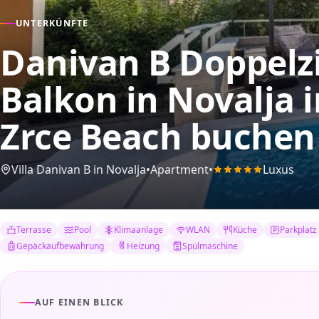
UNTERKÜNFTE
Danivan B Doppel
Balkon in Novalja
Zrce Beach buchen
Villa Danivan B in Novalja
•
Apartment
•
Luxus
Terrasse
Pool
Klimaanlage
WLAN
Küche
Parkplatz
Gepäckaufbewahrung
Heizung
Spülmaschine
AUF EINEN BLICK