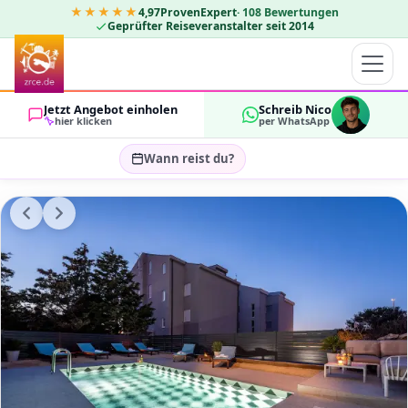
★★★★★
4,97
ProvenExpert
·
108
Bewertungen
Geprüfter Reiseveranstalter seit 2014
Jetzt Angebot einholen
Schreib Nico
hier klicken
per WhatsApp
Wann reist du?
Reisezeitraum wählen…
GÄSTE
OK
2