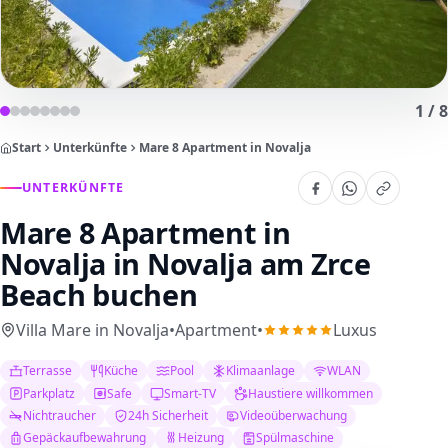
1
/
8
Start
Unterkünfte
Mare 8 Apartment in Novalja
UNTERKÜNFTE
Mare 8 Apartment in
Novalja
in Novalja am Zrce
Beach buchen
Villa Mare in Novalja
•
Apartment
•
Luxus
Terrasse
Küche
Pool
Klimaanlage
WLAN
Parkplatz
Safe
Smart-TV
Haustiere willkommen
Nichtraucher
24h Sicherheit
Videoüberwachung
Gepäckaufbewahrung
Heizung
Spülmaschine