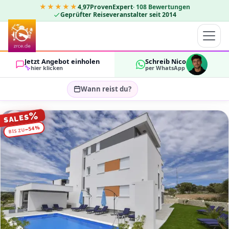
★★★★★
4,97
ProvenExpert
·
108
Bewertungen
Geprüfter Reiseveranstalter seit 2014
Jetzt Angebot einholen
Schreib Nico
hier klicken
per WhatsApp
Wann reist du?
Reisezeitraum wählen…
%
SALES
GÄSTE
%
54
−
BIS ZU
OK
2