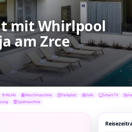
t mit Whirlpool
ja am Zrce
WLAN
Waschmaschine
Parkplatz
Safe
Smart-TV
Ha
izung
Spülmaschine
Reisezeit