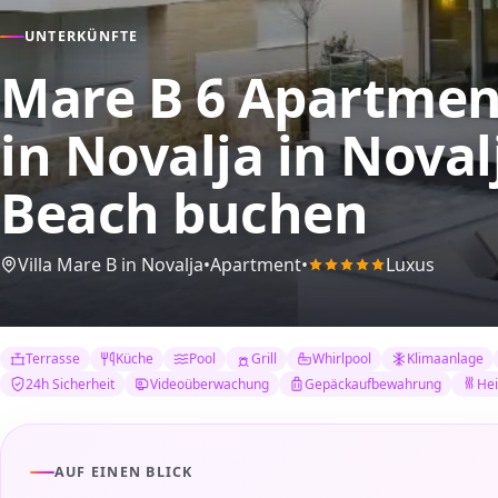
UNTERKÜNFTE
Mare B 6 Apartmen
in Novalja
in Noval
Beach buchen
Villa Mare B in Novalja
•
Apartment
•
Luxus
Terrasse
Küche
Pool
Grill
Whirlpool
Klimaanlage
24h Sicherheit
Videoüberwachung
Gepäckaufbewahrung
He
AUF EINEN BLICK