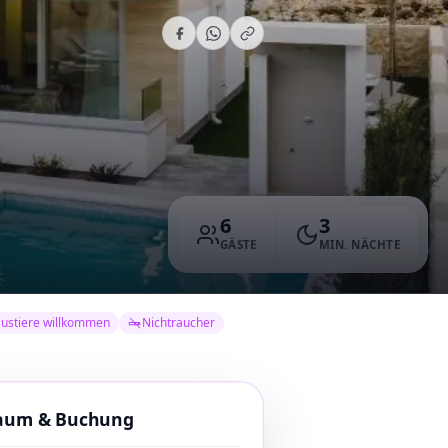
6
3
GÄSTE
MIN. NÄCHTE
ustiere willkommen
Nichtraucher
raum & Buchung