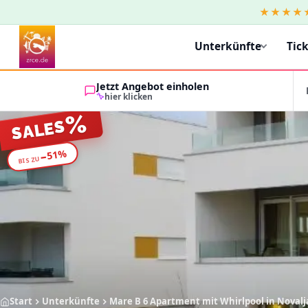
★★★★
Unterkünfte
Tic
Jetzt Angebot einholen
hier klicken
%
SALES
%
51
−
BIS ZU
Start
Unterkünfte
Mare B 6 Apartment mit Whirlpool in Novalj