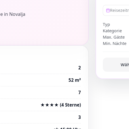
Reisezei
e in Novalja
Typ
Kategorie
Max. Gäste
Min. Nächte
Wäh
2
52 m²
7
★★★★ (4 Sterne)
3