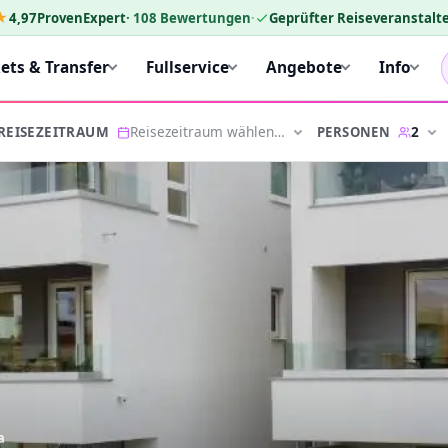
★
4,97
ProvenExpert
·
108
Bewertungen
·
Geprüfter Reiseveranstalte
kets & Transfer
Fullservice
Angebote
Info
Reisezeitraum wählen…
2
PERSONEN
REISEZEITRAUM
a