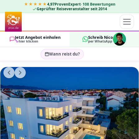
★★★★★
4,97
ProvenExpert
·
108
Bewertungen
Geprüfter Reiseveranstalter seit 2014
Jetzt Angebot einholen
Schreib Nico
hier klicken
per WhatsApp
Wann reist du?
Reisezeitraum wählen…
GÄSTE
OK
2