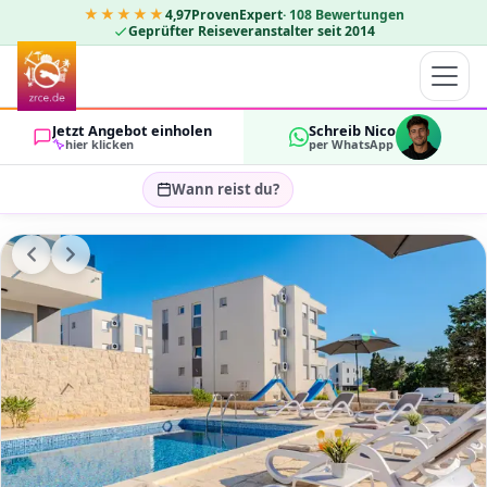
★★★★★
4,97
ProvenExpert
·
108
Bewertungen
Geprüfter Reiseveranstalter seit 2014
Jetzt Angebot einholen
Schreib Nico
hier klicken
per WhatsApp
Wann reist du?
Reisezeitraum wählen…
GÄSTE
OK
2