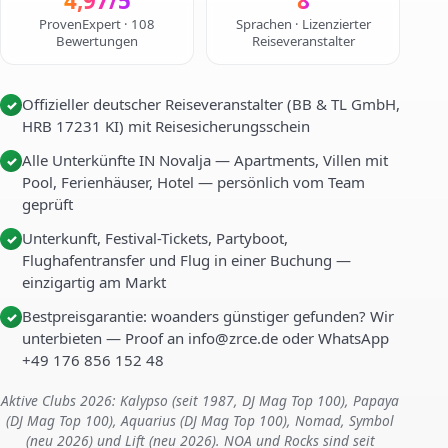
4,97/5
8
ProvenExpert · 108
Sprachen · Lizenzierter
Bewertungen
Reiseveranstalter
Offizieller deutscher Reiseveranstalter (BB & TL GmbH,
✓
HRB 17231 KI) mit Reisesicherungsschein
Alle Unterkünfte IN Novalja — Apartments, Villen mit
✓
Pool, Ferienhäuser, Hotel — persönlich vom Team
geprüft
Unterkunft, Festival-Tickets, Partyboot,
✓
Flughafentransfer und Flug in einer Buchung —
einzigartig am Markt
Bestpreisgarantie: woanders günstiger gefunden? Wir
✓
unterbieten — Proof an info@zrce.de oder WhatsApp
+49 176 856 152 48
Aktive Clubs 2026: Kalypso (seit 1987, DJ Mag Top 100), Papaya
(DJ Mag Top 100), Aquarius (DJ Mag Top 100), Nomad, Symbol
(neu 2026) und Lift (neu 2026). NOA und Rocks sind seit