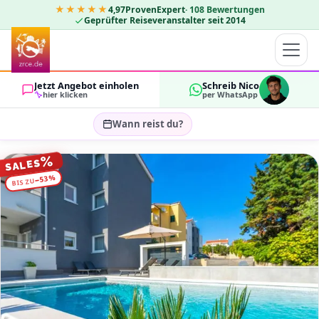
★★★★★
4,97
ProvenExpert
·
108
Bewertungen
Geprüfter Reiseveranstalter seit 2014
Jetzt Angebot einholen
Schreib Nico
hier klicken
per WhatsApp
Wann reist du?
Reisezeitraum wählen…
%
SALES
GÄSTE
%
53
−
BIS ZU
OK
2