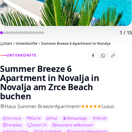
1
/
15
Start
Unterkünfte
Summer Breeze 6 Apartment in Novalja
UNTERKÜNFTE
Summer Breeze 6
Apartment in Novalja
in
Novalja am Zrce Beach
buchen
Haus Summer Breeze
•
Apartment
•
Luxus
Terrasse
Küche
Pool
Klimaanlage
WLAN
Parkplatz
Smart-TV
Haustiere willkommen
Nichtraucher
24h Sicherheit
Gepäckaufbewahrung