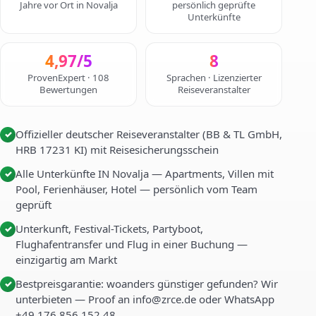
Jahre vor Ort in Novalja
persönlich geprüfte
Unterkünfte
4,97/5
8
ProvenExpert · 108
Sprachen · Lizenzierter
Bewertungen
Reiseveranstalter
Offizieller deutscher Reiseveranstalter (BB & TL GmbH,
✓
HRB 17231 KI) mit Reisesicherungsschein
Alle Unterkünfte IN Novalja — Apartments, Villen mit
✓
Pool, Ferienhäuser, Hotel — persönlich vom Team
geprüft
Unterkunft, Festival-Tickets, Partyboot,
✓
Flughafentransfer und Flug in einer Buchung —
einzigartig am Markt
Bestpreisgarantie: woanders günstiger gefunden? Wir
✓
unterbieten — Proof an info@zrce.de oder WhatsApp
+49 176 856 152 48