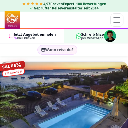
★★★★★
4,97
ProvenExpert
·
108
Bewertungen
Geprüfter Reiseveranstalter seit 2014
Jetzt Angebot einholen
Schreib Nico
hier klicken
per WhatsApp
Wann reist du?
Reisezeitraum wählen…
%
SALES
GÄSTE
%
50
−
BIS ZU
OK
2