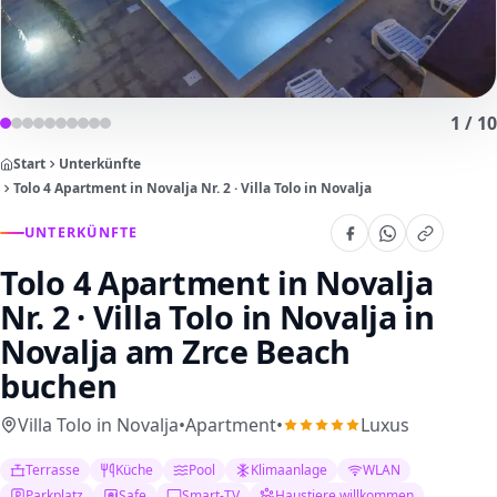
1
/
10
Start
Unterkünfte
Tolo 4 Apartment in Novalja Nr. 2 · Villa Tolo in Novalja
UNTERKÜNFTE
Tolo 4 Apartment in Novalja
Nr. 2 · Villa Tolo in Novalja
in
Novalja am Zrce Beach
buchen
Villa Tolo in Novalja
•
Apartment
•
Luxus
Terrasse
Küche
Pool
Klimaanlage
WLAN
Parkplatz
Safe
Smart-TV
Haustiere willkommen