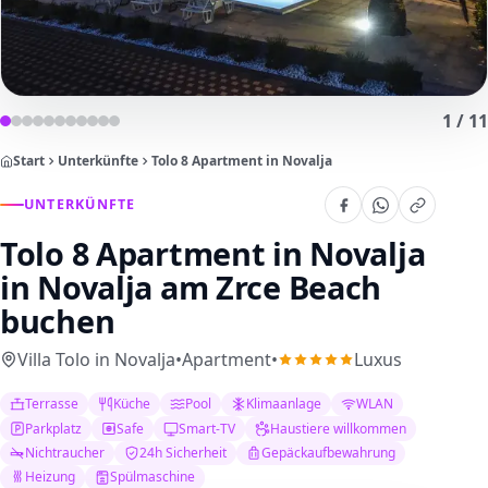
1
/
11
Start
Unterkünfte
Tolo 8 Apartment in Novalja
UNTERKÜNFTE
Tolo 8 Apartment in Novalja
in Novalja am Zrce Beach
buchen
Villa Tolo in Novalja
•
Apartment
•
Luxus
Terrasse
Küche
Pool
Klimaanlage
WLAN
Parkplatz
Safe
Smart-TV
Haustiere willkommen
Nichtraucher
24h Sicherheit
Gepäckaufbewahrung
Heizung
Spülmaschine