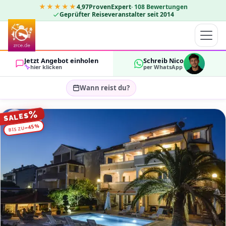
★★★★★
4,97
ProvenExpert
·
108
Bewertungen
Geprüfter Reiseveranstalter seit 2014
Jetzt Angebot einholen
Schreib Nico
hier klicken
per WhatsApp
Wann reist du?
Reisezeitraum wählen…
%
SALES
GÄSTE
%
45
−
BIS ZU
OK
2