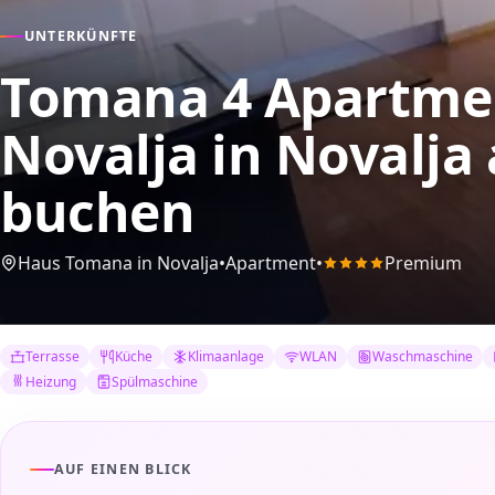
UNTERKÜNFTE
Tomana 4 Apartmen
Novalja
in Novalja
buchen
Haus Tomana in Novalja
•
Apartment
•
Premium
Terrasse
Küche
Klimaanlage
WLAN
Waschmaschine
Heizung
Spülmaschine
AUF EINEN BLICK