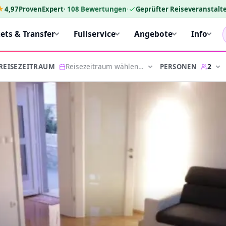
★
4,97
ProvenExpert
·
108
Bewertungen
·
Geprüfter Reiseveranstalte
kets & Transfer
Fullservice
Angebote
Info
Reisezeitraum wählen…
2
PERSONEN
REISEZEITRAUM