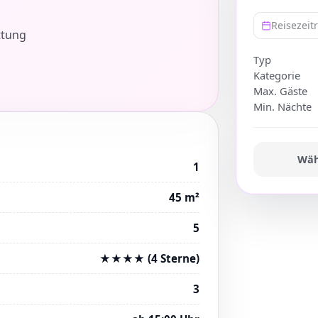
Reisezei
ttung
Typ
Kategorie
Max. Gäste
Min. Nächte
Wäh
1
45 m²
5
★★★★ (4 Sterne)
3