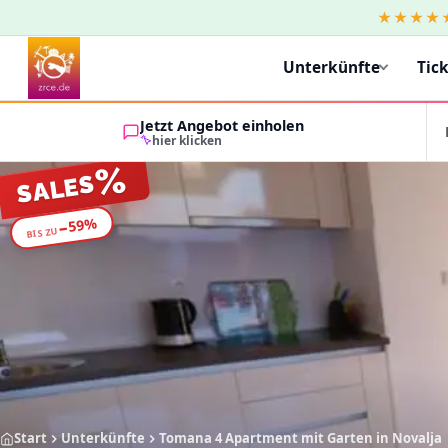
★★★★
Unterkünfte
Tic
Jetzt Angebot einholen
hier klicken
%
SALES
%
59
−
BIS ZU
Start
Unterkünfte
Tomana 4 Apartment mit Garten in Novalja