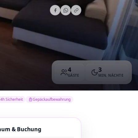
4
3
GÄSTE
MIN. NÄCHTE
4h Sicherheit
Gepäckaufbewahrung
raum & Buchung