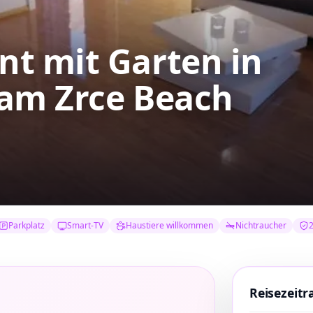
t mit Garten in
 am Zrce Beach
Parkplatz
Smart-TV
Haustiere willkommen
Nichtraucher
2
Reisezeit