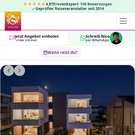
★★★★★
4,97
ProvenExpert
·
108
Bewertungen
Geprüfter Reiseveranstalter seit 2014
Jetzt Angebot einholen
Schreib Nico
hier klicken
per WhatsApp
Wann reist du?
Reisezeitraum wählen…
GÄSTE
OK
2