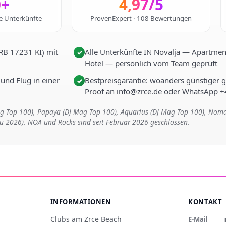
0+
4,97/5
te Unterkünfte
ProvenExpert · 108 Bewertungen
HRB 17231 KI) mit
Alle Unterkünfte IN Novalja — Apartments
✓
Hotel — persönlich vom Team geprüft
 und Flug in einer
Bestpreisgarantie: woanders günstiger 
✓
Proof an info@zrce.de oder WhatsApp 
Mag Top 100), Papaya (DJ Mag Top 100), Aquarius (DJ Mag Top 100), Nom
eu 2026). NOA und Rocks sind seit Februar 2026 geschlossen.
INFORMATIONEN
KONTAKT
Clubs am Zrce Beach
E-Mail