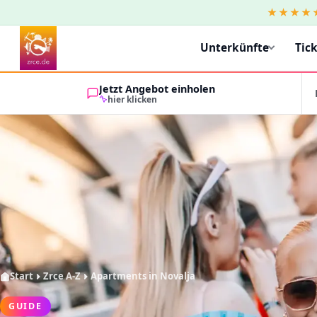
★★★★
Unterkünfte
Tic
Jetzt Angebot einholen
hier klicken
Start
Zrce A-Z
Apartments in Novalja
GUIDE