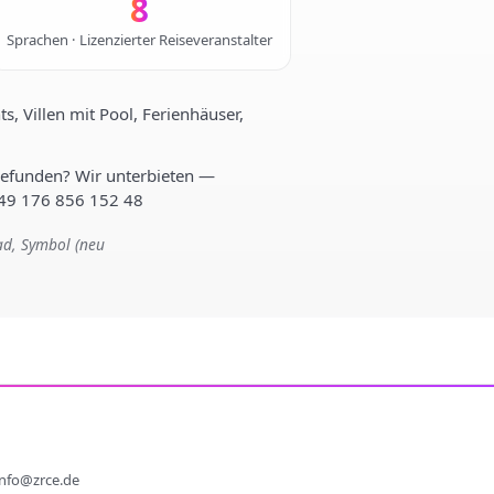
8
Sprachen · Lizenzierter Reiseveranstalter
, Villen mit Pool, Ferienhäuser,
gefunden? Wir unterbieten —
+49 176 856 152 48
ad, Symbol (neu
info@zrce.de