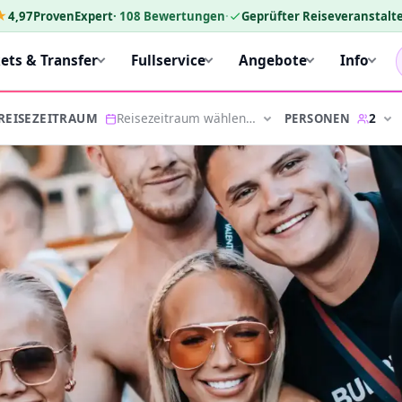
★
4,97
ProvenExpert
·
108
Bewertungen
·
Geprüfter Reiseveranstalte
kets & Transfer
Fullservice
Angebote
Info
Reisezeitraum wählen…
2
PERSONEN
REISEZEITRAUM