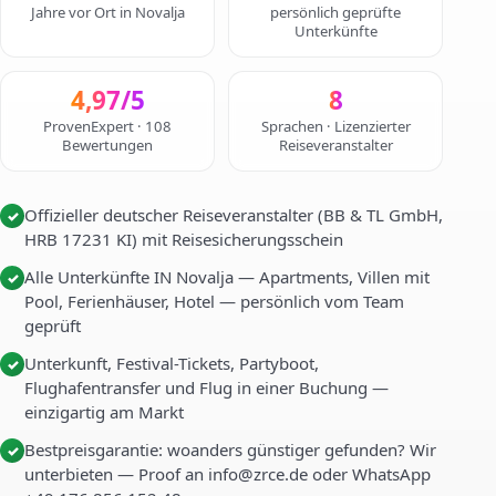
Jahre vor Ort in Novalja
persönlich geprüfte
Unterkünfte
4,97/5
8
ProvenExpert · 108
Sprachen · Lizenzierter
Bewertungen
Reiseveranstalter
Offizieller deutscher Reiseveranstalter (BB & TL GmbH,
✓
HRB 17231 KI) mit Reisesicherungsschein
Alle Unterkünfte IN Novalja — Apartments, Villen mit
✓
Pool, Ferienhäuser, Hotel — persönlich vom Team
geprüft
Unterkunft, Festival-Tickets, Partyboot,
✓
Flughafentransfer und Flug in einer Buchung —
einzigartig am Markt
Bestpreisgarantie: woanders günstiger gefunden? Wir
✓
unterbieten — Proof an info@zrce.de oder WhatsApp