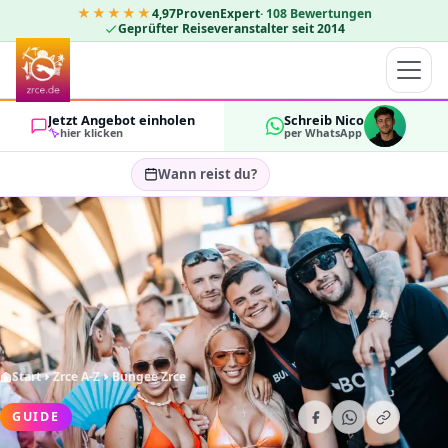
★★★★★
4,97
ProvenExpert
·
108
Bewertungen
Geprüfter Reiseveranstalter seit 2014
Jetzt Angebot einholen
Schreib Nico
hier klicken
per WhatsApp
Wann reist du?
Reisezeitraum wählen…
GÄSTE
OK
2
Start
Zrce A-Z
Bungee Zrce
GUIDE