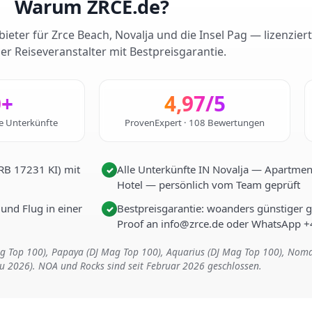
Warum ZRCE.de?
ieter für Zrce Beach, Novalja und die Insel Pag — lizenzier
er Reiseveranstalter mit Bestpreisgarantie.
0+
4,97/5
te Unterkünfte
ProvenExpert · 108 Bewertungen
HRB 17231 KI) mit
Alle Unterkünfte IN Novalja — Apartments
✓
Hotel — persönlich vom Team geprüft
 und Flug in einer
Bestpreisgarantie: woanders günstiger 
✓
Proof an info@zrce.de oder WhatsApp 
Mag Top 100), Papaya (DJ Mag Top 100), Aquarius (DJ Mag Top 100), Nom
eu 2026). NOA und Rocks sind seit Februar 2026 geschlossen.