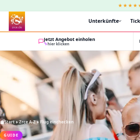
★★★★
Unterkünfte
Tic
Jetzt Angebot einholen
hier klicken
Start
Zrce A-Z
Flug einchecken
GUIDE