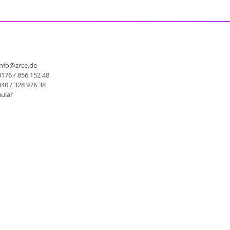
info@zrce.de
0176 / 856 152 48
040 / 328 976 38
ular