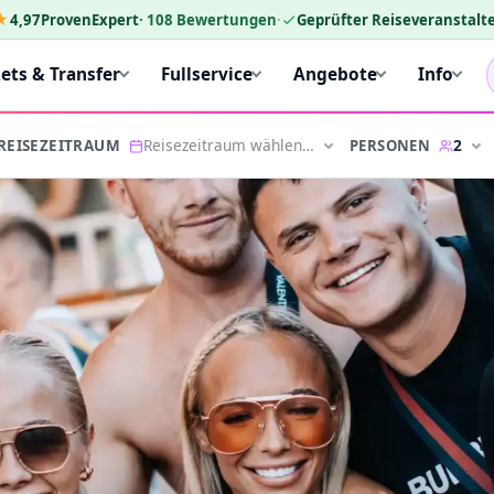
★
4,97
ProvenExpert
·
108
Bewertungen
·
Geprüfter Reiseveranstalte
kets & Transfer
Fullservice
Angebote
Info
Reisezeitraum wählen…
2
PERSONEN
REISEZEITRAUM