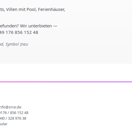
, Villen mit Pool, Ferienhäuser,
gefunden? Wir unterbieten —
+49 176 856 152 48
ad, Symbol (neu
info@zrce.de
0176 / 856 152 48
040 / 328 976 38
ular