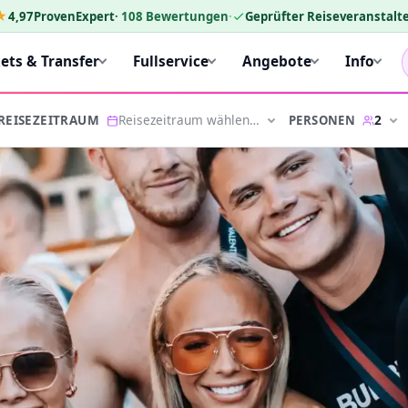
★
4,97
ProvenExpert
·
108
Bewertungen
·
Geprüfter Reiseveranstalte
kets & Transfer
Fullservice
Angebote
Info
Reisezeitraum wählen…
2
PERSONEN
REISEZEITRAUM