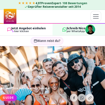
★★★★★
4,97
ProvenExpert
·
108
Bewertungen
Geprüfter Reiseveranstalter seit 2014
Jetzt Angebot einholen
Schreib Nico
hier klicken
per WhatsApp
Wann reist du?
Reisezeitraum wählen…
GÄSTE
OK
2
Start
Zrce A-Z
Tauchen Novalja
GUIDE