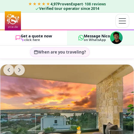
★★★★★
4,97
ProvenExpert
·
108
reviews
Verified tour operator since 2014
Get a quote now
Message Nico
click here
on WhatsApp
When are you traveling?
Select travel dates…
GUESTS
OK
2