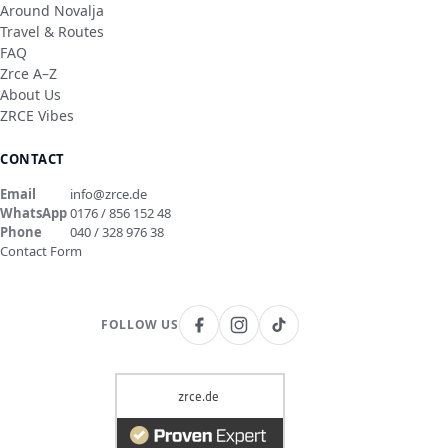
Around Novalja
Travel & Routes
FAQ
Zrce A–Z
About Us
ZRCE Vibes
CONTACT
Email
info@zrce.de
WhatsApp
0176 / 856 152 48
Phone
040 / 328 976 38
Contact Form
FOLLOW US