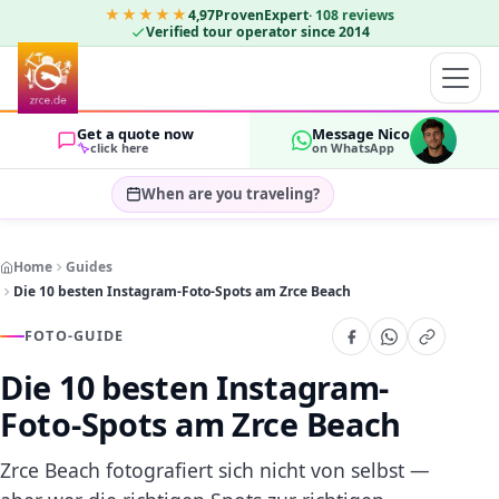
★★★★★
4,97
ProvenExpert
·
108
reviews
Verified tour operator since 2014
Get a quote now
Message Nico
click here
on WhatsApp
When are you traveling?
Select travel dates…
Home
Guides
GUESTS
Die 10 besten Instagram-Foto-Spots am Zrce Beach
OK
2
FOTO-GUIDE
Die 10 besten Instagram-
Foto-Spots am Zrce Beach
Zrce Beach fotografiert sich nicht von selbst —