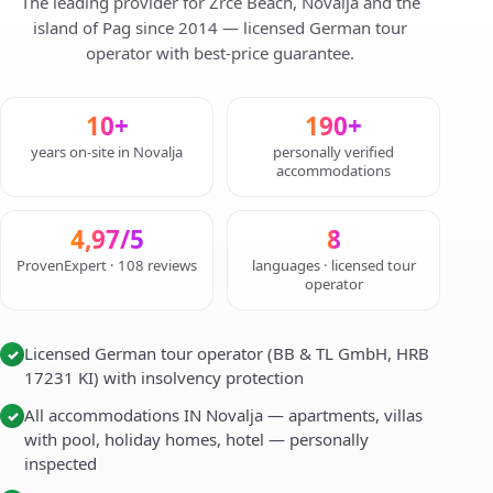
The leading provider for Zrce Beach, Novalja and the
island of Pag since 2014 — licensed German tour
operator with best-price guarantee.
10+
190+
years on-site in Novalja
personally verified
accommodations
4,97/5
8
ProvenExpert · 108 reviews
languages · licensed tour
operator
Licensed German tour operator (BB & TL GmbH, HRB
✓
17231 KI) with insolvency protection
All accommodations IN Novalja — apartments, villas
✓
with pool, holiday homes, hotel — personally
inspected