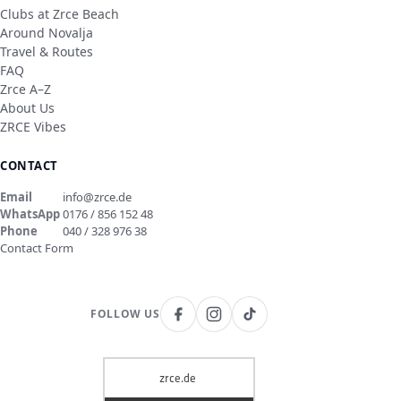
Clubs at Zrce Beach
Around Novalja
Travel & Routes
FAQ
Zrce A–Z
About Us
ZRCE Vibes
CONTACT
Email
info@zrce.de
WhatsApp
0176 / 856 152 48
Phone
040 / 328 976 38
Contact Form
FOLLOW US