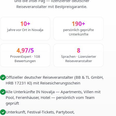
und die Insel Pag — lizenzierter deutscher
Reiseveranstalter mit Bestpreisgarantie.
10+
190+
Jahre vor Ort in Novalja
persönlich geprüfte
Unterkünfte
4,97/5
8
ProvenExpert · 108
Sprachen · Lizenzierter
Bewertungen
Reiseveranstalter
Offizieller deutscher Reiseveranstalter (BB & TL GmbH,
✓
HRB 17231 KI) mit Reisesicherungsschein
Alle Unterkünfte IN Novalja — Apartments, Villen mit
✓
Pool, Ferienhäuser, Hotel — persönlich vom Team
geprüft
Unterkunft, Festival-Tickets, Partyboot,
✓