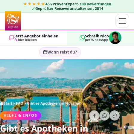
★★★★★
4,97
ProvenExpert
·
108
Bewertungen
Geprüfter Reiseveranstalter seit 2014
Jetzt Angebot einholen
Schreib Nico
hier klicken
per WhatsApp
Wann reist du?
Reisezeitraum wählen…
GÄSTE
OK
2
Start
FAQ
Gibt es Apotheken in Novalja?
HILFE & INFOS
Gibt es Apotheken in