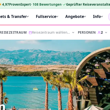
★
4,97
ProvenExpert
·
108
Bewertungen
·
Geprüfter Reiseveranstalte
kets & Transfer
Fullservice
Angebote
Info
Reisezeitraum wählen…
2
PERSONEN
REISEZEITRAUM
in