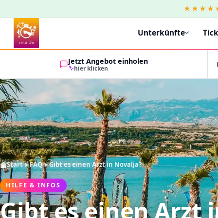
★★★★
Unterkünfte
Tic
Jetzt Angebot einholen
hier klicken
Start
FAQ
Gibt es einen Arzt in Novalja?
HILFE & INFOS
Gibt es einen Arzt 