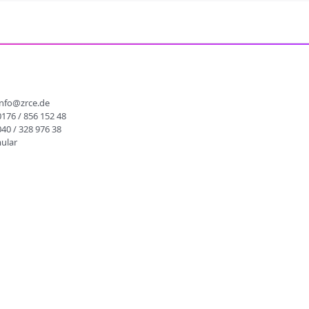
info@zrce.de
0176 / 856 152 48
040 / 328 976 38
ular