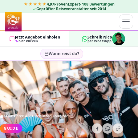
★★★★★
4,97
ProvenExpert
·
108
Bewertungen
Geprüfter Reiseveranstalter seit 2014
Jetzt Angebot einholen
Schreib Nico
hier klicken
per WhatsApp
Wann reist du?
Reisezeitraum wählen…
GÄSTE
OK
2
Start
Zrce A-Z
Robinzon Tour Pag
GUIDE