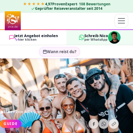
★★★★★
4,97
ProvenExpert
·
108
Bewertungen
Geprüfter Reiseveranstalter seit 2014
Jetzt Angebot einholen
Schreib Nico
hier klicken
per WhatsApp
Wann reist du?
Reisezeitraum wählen…
GÄSTE
OK
2
Start
Zrce A-Z
Split
GUIDE