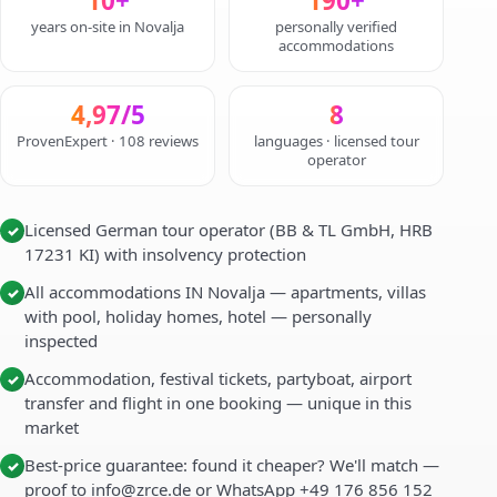
10+
190+
years on-site in Novalja
personally verified
accommodations
4,97/5
8
ProvenExpert · 108 reviews
languages · licensed tour
operator
Licensed German tour operator (BB & TL GmbH, HRB
✓
17231 KI) with insolvency protection
All accommodations IN Novalja — apartments, villas
✓
with pool, holiday homes, hotel — personally
inspected
Accommodation, festival tickets, partyboat, airport
✓
transfer and flight in one booking — unique in this
market
Best-price guarantee: found it cheaper? We'll match —
✓
proof to info@zrce.de or WhatsApp +49 176 856 152