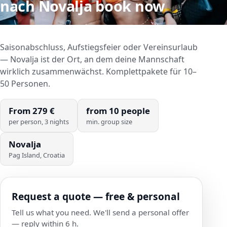
nach Novalja
book now
Saisonabschluss, Aufstiegsfeier oder Vereinsurlaub
— Novalja ist der Ort, an dem deine Mannschaft
wirklich zusammenwächst. Komplettpakete für 10–
50 Personen.
From
279
€
from
10
people
per person, 3 nights
min. group size
Novalja
Pag Island, Croatia
Request a quote — free & personal
Tell us what you need. We'll send a personal offer
— reply within 6 h.