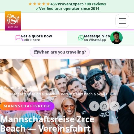
★★★★★
4,97
ProvenExpert
·
108
reviews
Verified tour operator since 2014
Get a quote now
Message Nico
click here
on WhatsApp
When are you traveling?
Select travel dates…
GUESTS
OK
2
Home
Group Trips
Mannschaftsreise Zrce Beach — Vereinsfahrt nach Novalja
MANNSCHAFTSREISE
Mannschaftsreise Zrce
Beach — Vereinsfahrt